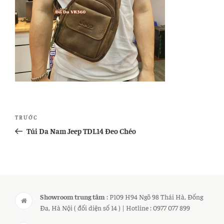
Điều
Bài
TRƯỚC
hướng
cũ
Túi Da Nam Jeep TDL14 Đeo Chéo
bài
hơn
viết
Showroom trung tâm
: P109 H94 Ngõ 98 Thái Hà, Đống
Đa, Hà Nội ( đối diện số 14 ) | Hotline : 0977 077 899