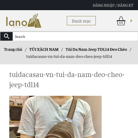
ĐĂNG NHẬP / ĐĂNG KÝ
Danh mục
0
Trang chủ
/
TÚI XÁCH NAM
/
Túi Da Nam Jeep TDL14 Đeo Chéo
/
tuidacasau-vn-tui-da-nam-deo-cheo-jeep-tdl14
tuidacasau-vn-tui-da-nam-deo-cheo-
jeep-tdl14