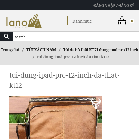
ĐĂNG NHẬP / ĐĂNG KÝ
Danh mục
0
Trang chủ
/
TÚI XÁCH NAM
/
Túi da bò thật KT21 đựng ipad pro 12 inch
/
tui-dung-ipad-pro-12-inch-da-that-kt12
tui-dung-ipad-pro-12-inch-da-that-
kt12