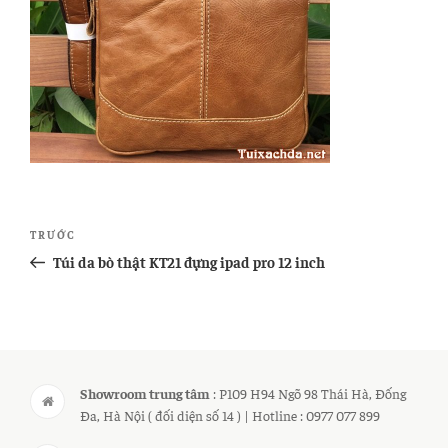
Điều
Bài
TRƯỚC
hướng
cũ
Túi da bò thật KT21 đựng ipad pro 12 inch
bài
hơn
viết
Showroom trung tâm
: P109 H94 Ngõ 98 Thái Hà, Đống
Đa, Hà Nội ( đối diện số 14 ) | Hotline : 0977 077 899