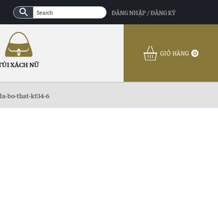
ĐĂNG NHẬP / ĐĂNG KÝ
GIỎ HÀNG
0
TÚI XÁCH NỮ
a-bo-that-kt34-6