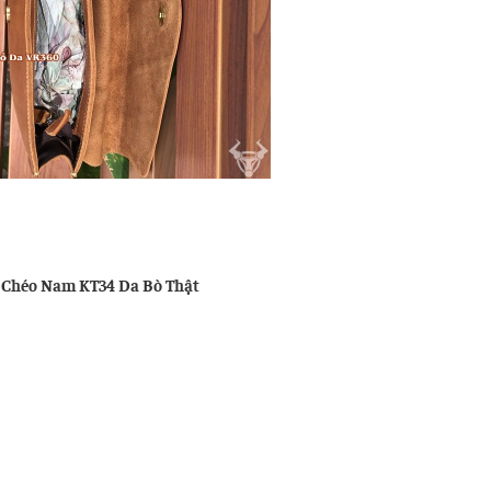
u
ng
 Chéo Nam KT34 Da Bò Thật