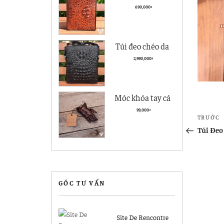
cà giá rẻ BCS05
690,000
₫
kiểu đứng
Túi đeo chéo da
nam Vân Cá Sấu
2,990,000
₫
Cao cấp VCS04
Đen
Móc khóa tay cá
sấu Hà Nội giá rẻ
Điề
99,000
₫
Bài
TRƯỚC
MK04
hướ
cũ
Túi Đeo
hơn
bài
viết
GÓC TƯ VẤN
Site De Rencontre