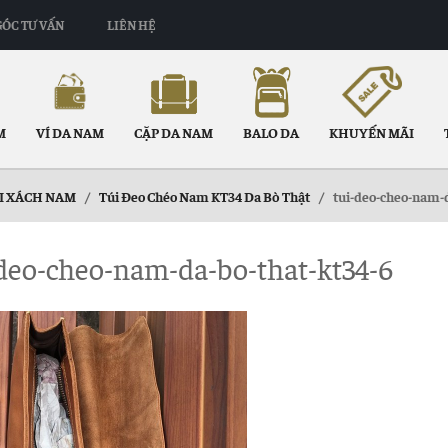
GÓC TƯ VẤN
LIÊN HỆ
M
VÍ DA NAM
CẶP DA NAM
BALO DA
KHUYẾN MÃI
I XÁCH NAM
/
Túi Đeo Chéo Nam KT34 Da Bò Thật
/
tui-deo-cheo-nam-d
deo-cheo-nam-da-bo-that-kt34-6