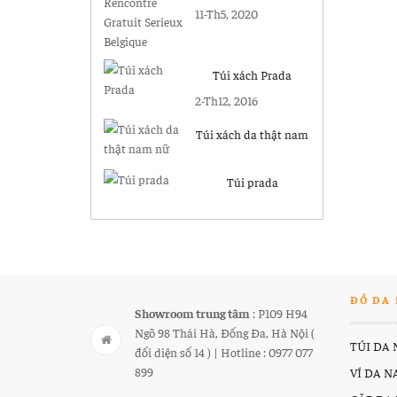
Gratuit Serieux
11-Th5, 2020
Belgique
Túi xách Prada
2-Th12, 2016
Túi xách da thật nam
nữ
Túi prada
ĐỒ DA 
Showroom trung tâm
: P109 H94
Ngõ 98 Thái Hà, Đống Đa, Hà Nội (
TÚI DA
đối diện số 14 ) | Hotline : 0977 077
899
VÍ DA 