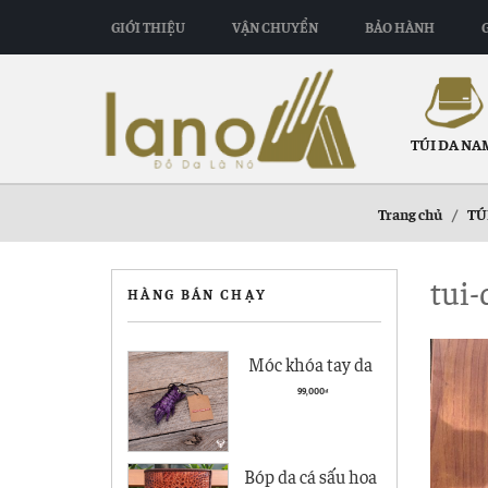
GIỚI THIỆU
VẬN CHUYỂN
BẢO HÀNH
TÚI DA NA
Trang chủ
/
TÚ
tui-
HÀNG BÁN CHẠY
Móc khóa tay da
cá sấu giá rẻ MK01
99,000
₫
Bóp da cá sấu hoa