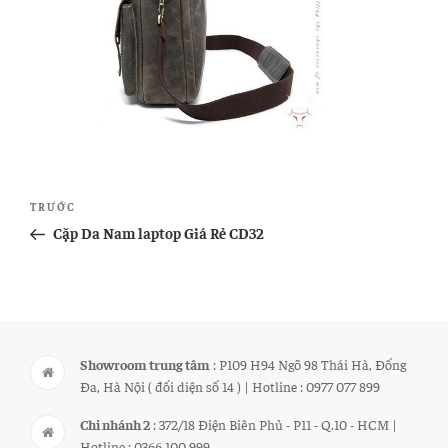
Điều
Bài
TRƯỚC
hướng
cũ
Cặp Da Nam laptop Giá Rẻ CD32
bài
hơn
viết
Showroom trung tâm
: P109 H94 Ngõ 98 Thái Hà, Đống
Đa, Hà Nội ( đối diện số 14 ) | Hotline : 0977 077 899
Chi nhánh 2
: 372/18 Điện Biên Phủ - P11 - Q.10 - HCM |
Hotline : 0366 100 999