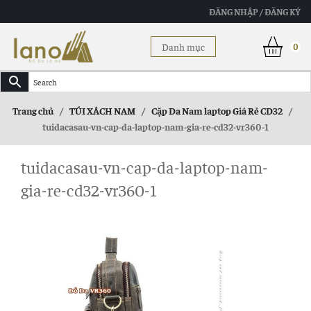
ĐĂNG NHẬP / ĐĂNG KÝ
Danh mục
0
Trang chủ
/
TÚI XÁCH NAM
/
Cặp Da Nam laptop Giá Rẻ CD32
/
tuidacasau-vn-cap-da-laptop-nam-gia-re-cd32-vr360-1
tuidacasau-vn-cap-da-laptop-nam-
gia-re-cd32-vr360-1