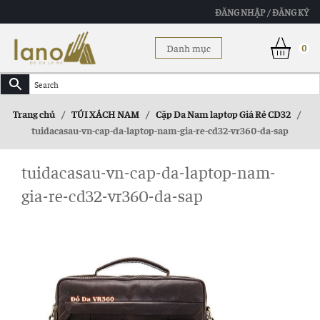
ĐĂNG NHẬP / ĐĂNG KÝ
Danh mục
0
Trang chủ
/
TÚI XÁCH NAM
/
Cặp Da Nam laptop Giá Rẻ CD32
/
tuidacasau-vn-cap-da-laptop-nam-gia-re-cd32-vr360-da-sap
tuidacasau-vn-cap-da-laptop-nam-
gia-re-cd32-vr360-da-sap