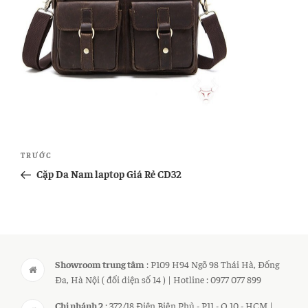
Điều
Bài
TRƯỚC
hướng
cũ
Cặp Da Nam laptop Giá Rẻ CD32
bài
hơn
viết
Showroom trung tâm
: P109 H94 Ngõ 98 Thái Hà, Đống
Đa, Hà Nội ( đối diện số 14 ) | Hotline : 0977 077 899
Chi nhánh 2
: 372/18 Điện Biên Phủ - P11 - Q.10 - HCM |