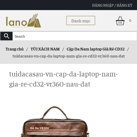
ĐĂNG NHẬP / ĐĂNG KÝ
Danh mục
0
Trang chủ
/
TÚI XÁCH NAM
/
Cặp Da Nam laptop Giá Rẻ CD32
/
tuidacasau-vn-cap-da-laptop-nam-gia-re-cd32-vr360-nau-dat
tuidacasau-vn-cap-da-laptop-nam-
gia-re-cd32-vr360-nau-dat