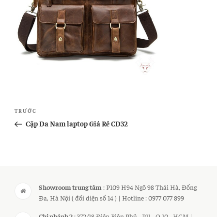
Điều
Bài
TRƯỚC
hướng
cũ
Cặp Da Nam laptop Giá Rẻ CD32
bài
hơn
viết
Showroom trung tâm
: P109 H94 Ngõ 98 Thái Hà, Đống
Đa, Hà Nội ( đối diện số 14 ) | Hotline : 0977 077 899
Chi nhánh 2
: 372/18 Điện Biên Phủ - P11 - Q.10 - HCM |