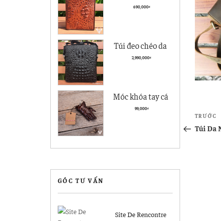
cà giá rẻ BCS05
690,000
₫
kiểu đứng
Túi đeo chéo da
nam Vân Cá Sấu
2,990,000
₫
Cao cấp VCS04
Đen
Móc khóa tay cá
sấu Hà Nội giá rẻ
Điề
99,000
₫
Bài
TRƯỚC
MK04
hướ
cũ
Túi Da 
hơn
bài
viết
GÓC TƯ VẤN
Site De Rencontre