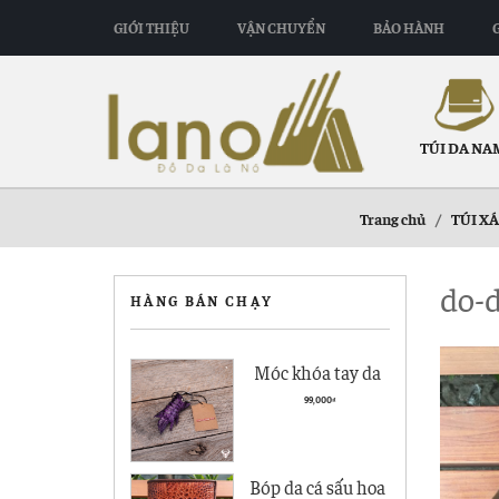
GIỚI THIỆU
VẬN CHUYỂN
BẢO HÀNH
TÚI DA NA
Trang chủ
/
TÚI X
do-d
HÀNG BÁN CHẠY
Móc khóa tay da
cá sấu giá rẻ MK01
99,000
₫
Bóp da cá sấu hoa