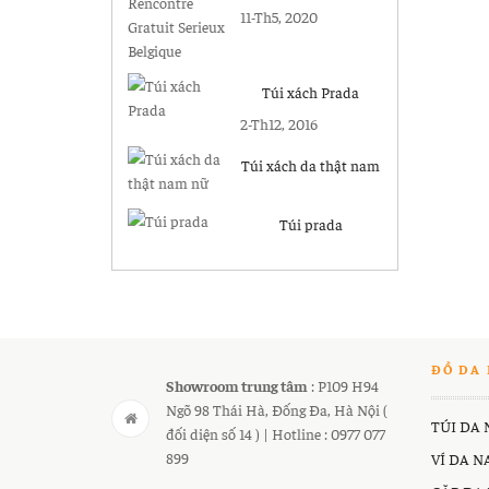
Gratuit Serieux
11-Th5, 2020
Belgique
Túi xách Prada
2-Th12, 2016
Túi xách da thật nam
nữ
Túi prada
ĐỒ DA 
Showroom trung tâm
: P109 H94
Ngõ 98 Thái Hà, Đống Đa, Hà Nội (
TÚI DA
đối diện số 14 ) | Hotline : 0977 077
899
VÍ DA 