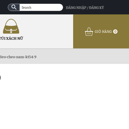
ĐĂNG NHẬP / ĐĂNG KÝ
GIỎ HÀNG
0
TÚI XÁCH NỮ
-deo-cheo-nam-kt54-9
9