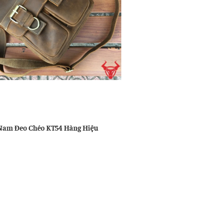
u
ng
Nam Đeo Chéo KT54 Hàng Hiệu