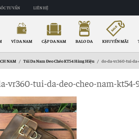
GÓC TƯ VẤN
LIÊN HỆ
M
VÍ DA NAM
CẶP DA NAM
BALO DA
KHUYẾN MÃI
ÁCH NAM
/
Túi Da Nam Đeo Chéo KT54 Hàng Hiệu
/
do-da-vr360-tui-da
a-vr360-tui-da-deo-cheo-nam-kt54-