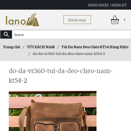
ĐĂNG NHẬP / ĐĂNG KÝ
Danh mục
0
Trang chủ
/
TÚI XÁCH NAM
/
Túi Da Nam Đeo Chéo KT54 Hàng Hiệu
/
do-da-vr360-tui-da-deo-cheo-nam-kt54-2
do-da-vr360-tui-da-deo-cheo-nam-
kt54-2