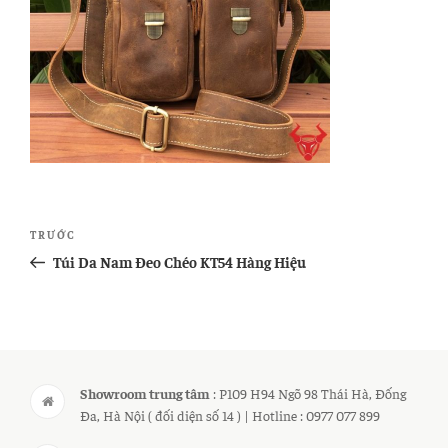
Điều
Bài
TRƯỚC
hướng
cũ
Túi Da Nam Đeo Chéo KT54 Hàng Hiệu
bài
hơn
viết
Showroom trung tâm
: P109 H94 Ngõ 98 Thái Hà, Đống
Đa, Hà Nội ( đối diện số 14 ) | Hotline : 0977 077 899