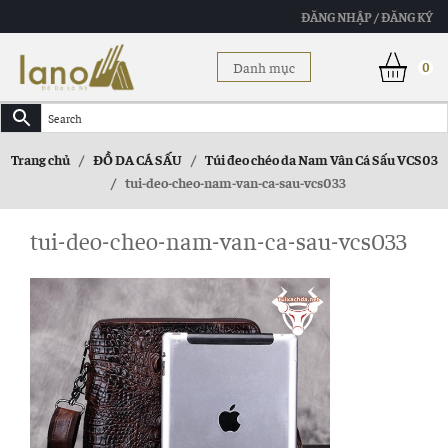
ĐĂNG NHẬP / ĐĂNG KÝ
Danh mục
0
Trang chủ
/
ĐỒ DA CÁ SẤU
/
Túi đeo chéo da Nam Vân Cá Sấu VCS03
/
tui-deo-cheo-nam-van-ca-sau-vcs033
tui-deo-cheo-nam-van-ca-sau-vcs033