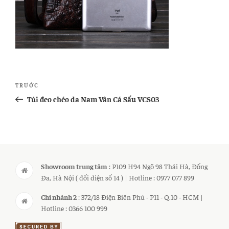
Điều
Bài
TRƯỚC
hướng
cũ
Túi đeo chéo da Nam Vân Cá Sấu VCS03
bài
hơn
viết
Showroom trung tâm
: P109 H94 Ngõ 98 Thái Hà, Đống
Đa, Hà Nội ( đối diện số 14 ) | Hotline : 0977 077 899
Chi nhánh 2
: 372/18 Điện Biên Phủ - P11 - Q.10 - HCM |
Hotline : 0366 100 999