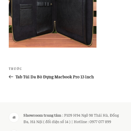
Điều
Bài
TRƯỚC
hướng
cũ
Tab Túi Da Bò Đựng Macbook Pro 13 inch
bài
hơn
viết
Showroom trung tâm
: P109 H94 Ngõ 98 Thái Hà, Đống
Đa, Hà Nội ( đối diện số 14 ) | Hotline : 0977 077 899