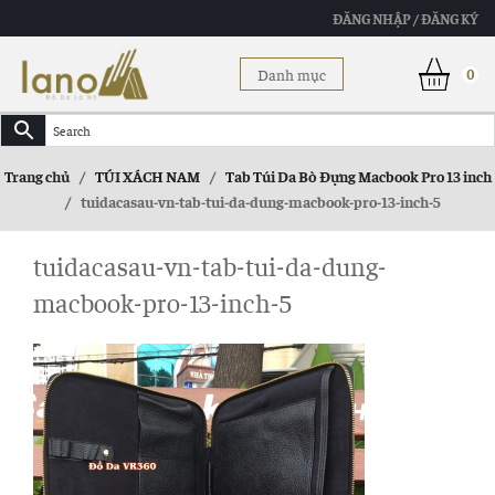
ĐĂNG NHẬP / ĐĂNG KÝ
Danh mục
0
Trang chủ
/
TÚI XÁCH NAM
/
Tab Túi Da Bò Đựng Macbook Pro 13 inch
/
tuidacasau-vn-tab-tui-da-dung-macbook-pro-13-inch-5
tuidacasau-vn-tab-tui-da-dung-
macbook-pro-13-inch-5