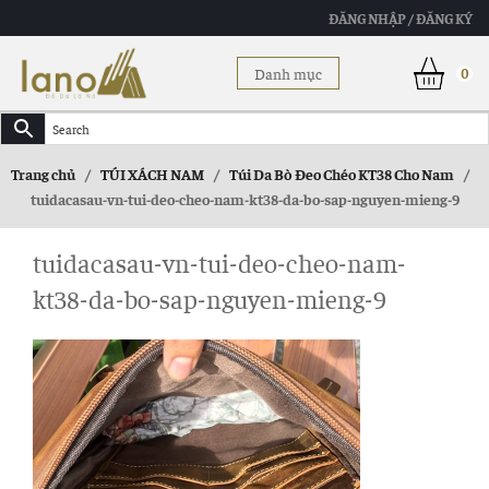
ĐĂNG NHẬP / ĐĂNG KÝ
Danh mục
0
Trang chủ
/
TÚI XÁCH NAM
/
Túi Da Bò Đeo Chéo KT38 Cho Nam
/
tuidacasau-vn-tui-deo-cheo-nam-kt38-da-bo-sap-nguyen-mieng-9
tuidacasau-vn-tui-deo-cheo-nam-
kt38-da-bo-sap-nguyen-mieng-9