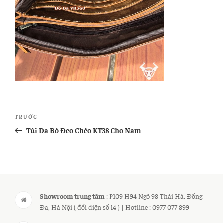
Điều
Bài
TRƯỚC
hướng
cũ
Túi Da Bò Đeo Chéo KT38 Cho Nam
bài
hơn
viết
Showroom trung tâm
: P109 H94 Ngõ 98 Thái Hà, Đống
Đa, Hà Nội ( đối diện số 14 ) | Hotline : 0977 077 899