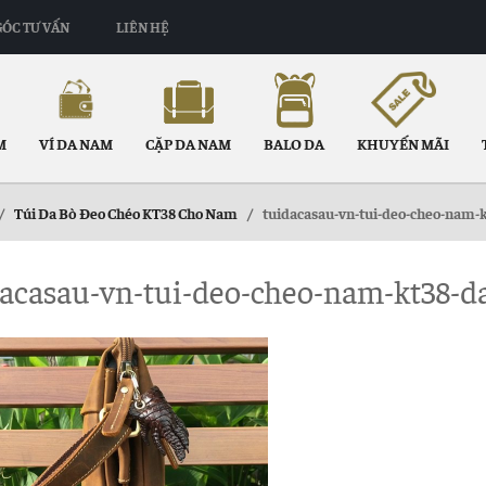
GÓC TƯ VẤN
LIÊN HỆ
M
VÍ DA NAM
CẶP DA NAM
BALO DA
KHUYẾN MÃI
/
Túi Da Bò Đeo Chéo KT38 Cho Nam
/
tuidacasau-vn-tui-deo-cheo-nam-
dacasau-vn-tui-deo-cheo-nam-kt38-d