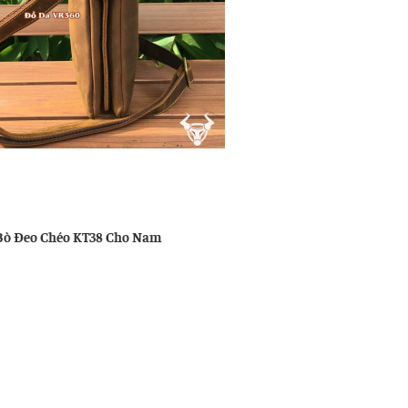
u
ng
Bò Đeo Chéo KT38 Cho Nam