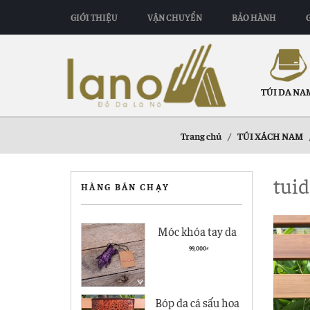
GIỚI THIỆU
VẬN CHUYỂN
BẢO HÀNH
TÚI DA NA
Trang chủ
/
TÚI XÁCH NAM
tui
HÀNG BÁN CHẠY
Móc khóa tay da
cá sấu giá rẻ MK01
99,000
₫
Bóp da cá sấu hoa