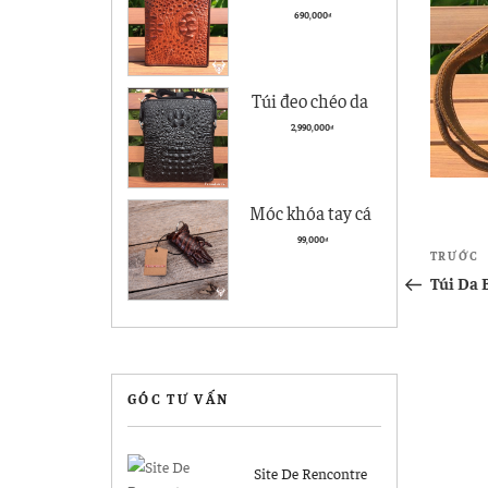
cà giá rẻ BCS05
690,000
₫
kiểu đứng
Túi đeo chéo da
nam Vân Cá Sấu
2,990,000
₫
Cao cấp VCS04
Đen
Móc khóa tay cá
sấu Hà Nội giá rẻ
Điề
99,000
₫
Bài
TRƯỚC
MK04
hướ
cũ
Túi Da 
hơn
bài
viết
GÓC TƯ VẤN
Site De Rencontre