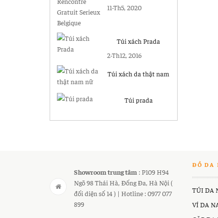
Gratuit Serieux
11-Th5, 2020
Belgique
Túi xách Prada
2-Th12, 2016
Túi xách da thật nam
nữ
Túi prada
ĐỒ DA 
Showroom trung tâm
: P109 H94
Ngõ 98 Thái Hà, Đống Đa, Hà Nội (
TÚI DA
đối diện số 14 ) | Hotline : 0977 077
899
VÍ DA 