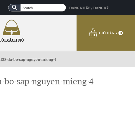
ĐĂNG NHẬP / ĐĂNG KÝ
GIỎ HÀNG
0
TÚI XÁCH NỮ
kt38-da-bo-sap-nguyen-mieng-4
a-bo-sap-nguyen-mieng-4