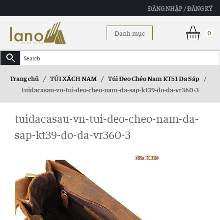
ĐĂNG NHẬP / ĐĂNG KÝ
Danh mục
0
Trang chủ
/
TÚI XÁCH NAM
/
Túi Đeo Chéo Nam KT51 Da Sáp
/
tuidacasau-vn-tui-deo-cheo-nam-da-sap-kt39-do-da-vr360-3
tuidacasau-vn-tui-deo-cheo-nam-da-
sap-kt39-do-da-vr360-3