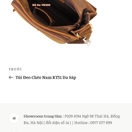
Điều
Bài
TRƯỚC
hướng
cũ
Túi Đeo Chéo Nam KT51 Da Sáp
bài
hơn
viết
Showroom trung tâm
: P109 H94 Ngõ 98 Thái Hà, Đống
Đa, Hà Nội ( đối diện số 14 ) | Hotline : 0977 077 899