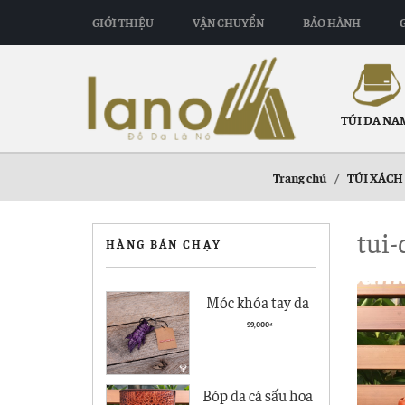
GIỚI THIỆU
VẬN CHUYỂN
BẢO HÀNH
TÚI DA NA
Trang chủ
/
TÚI XÁCH
tui-
HÀNG BÁN CHẠY
Móc khóa tay da
cá sấu giá rẻ MK01
99,000
₫
Bóp da cá sấu hoa