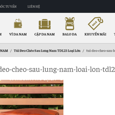
GÓC TƯ VẤN
LIÊN HỆ
M
VÍ DA NAM
CẶP DA NAM
BALO DA
KHUYẾN MÃI
 NAM
/
Túi Đeo Chéo Sau Lưng Nam TDL23 Loại Lớn
/
tui-deo-cheo-sau-l
deo-cheo-sau-lung-nam-loai-lon-tdl2