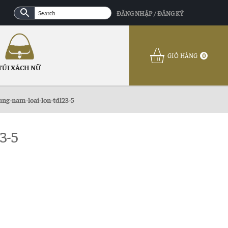
ĐĂNG NHẬP / ĐĂNG KÝ
GIỎ HÀNG
0
TÚI XÁCH NỮ
ung-nam-loai-lon-tdl23-5
3-5