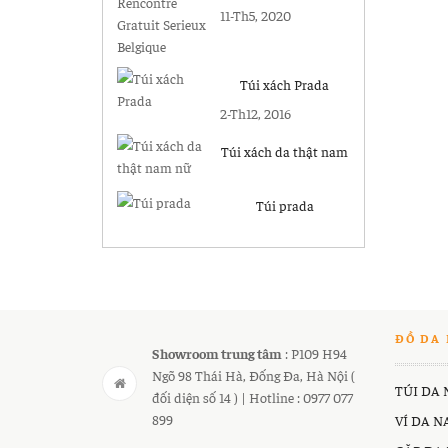
Gratuit Serieux
11-Th5, 2020
Belgique
Túi xách Prada
2-Th12, 2016
Túi xách da thật nam
nữ
Túi prada
ĐỒ DA 
Showroom trung tâm
: P109 H94
Ngõ 98 Thái Hà, Đống Đa, Hà Nội (
TÚI DA
đối diện số 14 ) | Hotline : 0977 077
899
VÍ DA 