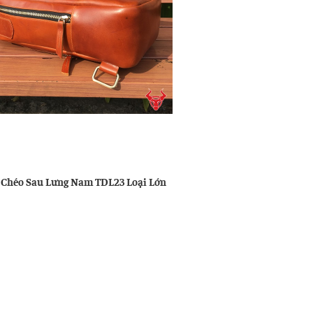
u
ng
 Chéo Sau Lưng Nam TDL23 Loại Lớn