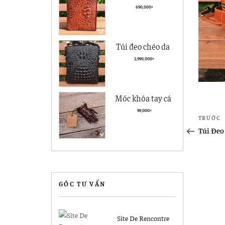
cà giá rẻ BCS05
690,000
₫
kiểu đứng
Túi đeo chéo da
nam Vân Cá Sấu
2,990,000
₫
Cao cấp VCS04
Đen
Móc khóa tay cá
sấu Hà Nội giá rẻ
Điề
99,000
₫
Bài
TRƯỚC
MK04
hướ
cũ
Túi Đeo
hơn
bài
viết
GÓC TƯ VẤN
Site De Rencontre