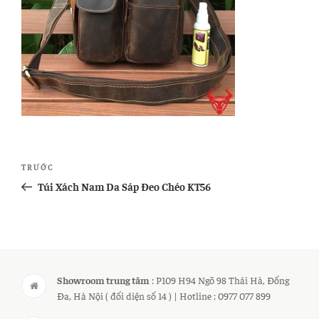
Điều
Bài
TRƯỚC
hướng
cũ
Túi Xách Nam Da Sáp Đeo Chéo KT56
bài
hơn
viết
Showroom trung tâm
: P109 H94 Ngõ 98 Thái Hà, Đống
Đa, Hà Nội ( đối diện số 14 ) | Hotline : 0977 077 899