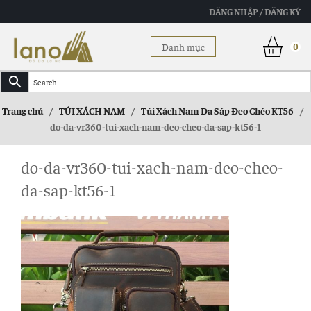
ĐĂNG NHẬP / ĐĂNG KÝ
Danh mục
0
Trang chủ
/
TÚI XÁCH NAM
/
Túi Xách Nam Da Sáp Đeo Chéo KT56
/
do-da-vr360-tui-xach-nam-deo-cheo-da-sap-kt56-1
do-da-vr360-tui-xach-nam-deo-cheo-
da-sap-kt56-1