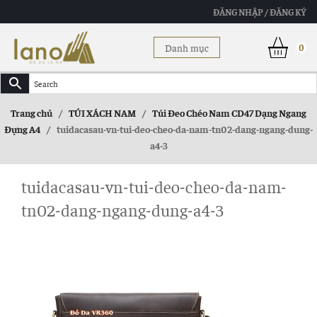
ĐĂNG NHẬP / ĐĂNG KÝ
Danh mục
0
Trang chủ
/
TÚI XÁCH NAM
/
Túi Đeo Chéo Nam CD47 Dạng Ngang
Đựng A4
/
tuidacasau-vn-tui-deo-cheo-da-nam-tn02-dang-ngang-dung-
a4-3
tuidacasau-vn-tui-deo-cheo-da-nam-
tn02-dang-ngang-dung-a4-3