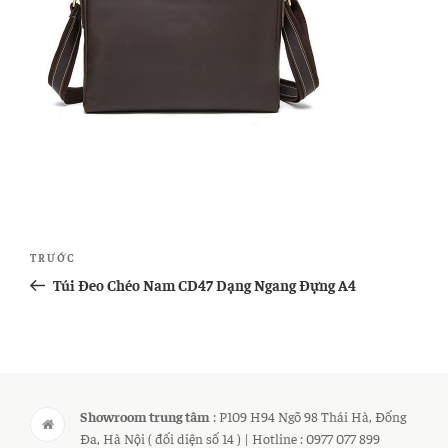
Điều
Bài
TRƯỚC
hướng
cũ
Túi Đeo Chéo Nam CD47 Dạng Ngang Đựng A4
bài
hơn
viết
Showroom trung tâm
: P109 H94 Ngõ 98 Thái Hà, Đống
Đa, Hà Nội ( đối diện số 14 ) | Hotline : 0977 077 899