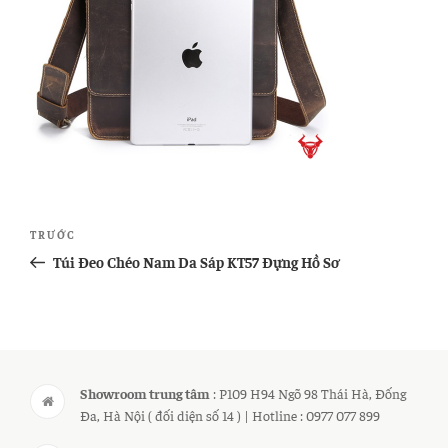
Điều
Bài
TRƯỚC
hướng
cũ
Túi Đeo Chéo Nam Da Sáp KT57 Đựng Hồ Sơ
bài
hơn
viết
Showroom trung tâm
: P109 H94 Ngõ 98 Thái Hà, Đống
Đa, Hà Nội ( đối diện số 14 ) | Hotline : 0977 077 899