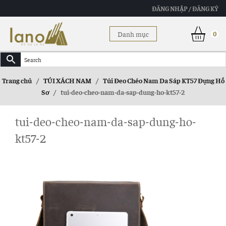
ĐĂNG NHẬP / ĐĂNG KÝ
Danh mục
0
Trang chủ
/
TÚI XÁCH NAM
/
Túi Đeo Chéo Nam Da Sáp KT57 Đựng Hồ
Sơ
/
tui-deo-cheo-nam-da-sap-dung-ho-kt57-2
tui-deo-cheo-nam-da-sap-dung-ho-
kt57-2