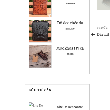
cà giá rẻ BCS05
690,000
₫
kiểu đứng
Túi đeo chéo da
Điề
nam Vân Cá Sấu
Bài
TRƯỚC
2,990,000
₫
hướ
cũ
Dây nịt 
Cao cấp VCS04
hơn
Đen
bài
Móc khóa tay cá
viết
sấu Hà Nội giá rẻ
99,000
₫
MK04
GÓC TƯ VẤN
Site De Rencontre