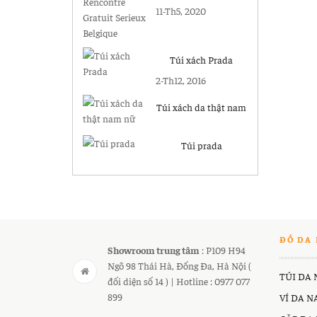
Gratuit Serieux
11-Th5, 2020
Belgique
Túi xách Prada
2-Th12, 2016
Túi xách da thật nam
nữ
Túi prada
ĐỒ DA 
Showroom trung tâm
: P109 H94
Ngõ 98 Thái Hà, Đống Đa, Hà Nội (
TÚI DA
đối diện số 14 ) | Hotline : 0977 077
899
VÍ DA 