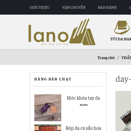
GIỚI THIỆU
VẬN CHUYỂN
BẢO HÀNH
TÚI DA NA
Trang chủ
/
THẮT
day-
HÀNG BÁN CHẠY
Móc khóa tay da
cá sấu giá rẻ MK01
99,000
₫
Bóp da cá sấu hoa