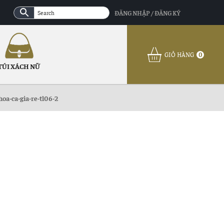
ĐĂNG NHẬP / ĐĂNG KÝ
GIỎ HÀNG
0
TÚI XÁCH NỮ
hoa-ca-gia-re-tl06-2