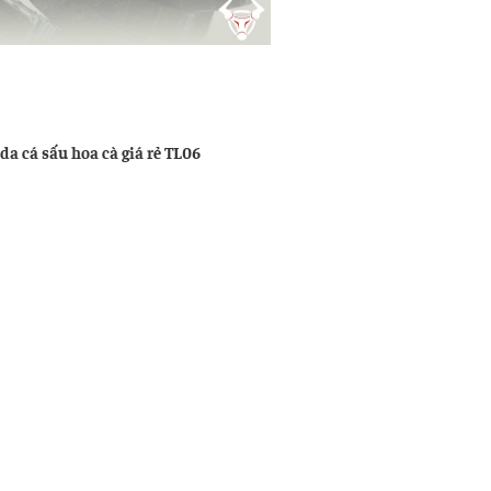
u
ng
da cá sấu hoa cà giá rẻ TL06