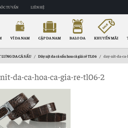
GÓC TƯ VẤN
LIÊN HỆ
M
VÍ DA NAM
CẶP DA NAM
BALO DA
KHUYẾN MÃI
 LƯNG DA CÁ SẤU
/
Dây nịt da cá sấu hoa cà giá rẻ TL06
/
day-nit-da-ca-
nit-da-ca-hoa-ca-gia-re-tl06-2