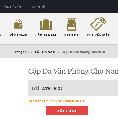
GÓC TƯ VẤN
LIÊN HỆ
M
VÍ DA NAM
CẶP DA NAM
BALO DA
KHUYẾN MÃI
Trang chủ
/
CẶP DA NAM
/
Cặp Da Văn Phòng Cho Nam
Cặp Da Văn Phòng Cho Na
Giá:
2,550,000
₫
Đặt Hàng Online Nhận Nhièu Ưu Đãi
Cặp
ĐẶT HÀNG
Da