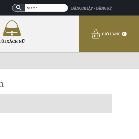
ĐĂNG NHẬP / ĐĂNG KÝ
GIỎ HÀNG
0
TÚI XÁCH NỮ
m