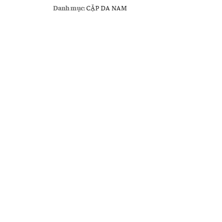
Văn
Danh mục:
CẶP DA NAM
Phòng
Cho
Nam
số
lượng