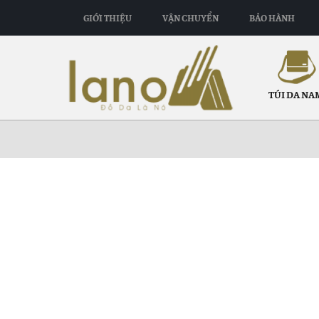
GIỚI THIỆU
VẬN CHUYỂN
BẢO HÀNH
TÚI DA NA