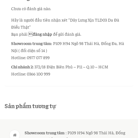
Chưa có đánh giá nào.
Hãy là người đầu tiên nhận xét “Dây Lưng Xịn TLD03 Da Đà
Điểu Thật”
Bạn phải
đăng nhập
để gửi đánh giá.
Showroom trung tâm:
P109 H94 Ngõ 98 Thái Hà, Đống Đa, Hà
Nội ( đối diện số 14 )
Hotline: 0977 077 899
Chi nhánh 2:
372/18 Điện Biên Phủ – P11 – Q.10 – HCM
Hotline: 0366 100 999
Sản phẩm tương tự
Showroom trung tâm
: P109 H94 Ngõ 98 Thái Hà, Đống