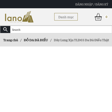
ĐĂNG NHẬP / ĐĂNG KÝ
Danh mục
0
Trang chủ
/
ĐỒ DA ĐÀ ĐIỂU
/
Dây Lưng Xịn TLD03 Da Đà Điểu Thật