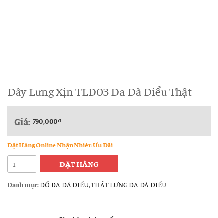
Dây Lưng Xịn TLD03 Da Đà Điểu Thật
Giá:
790,000
₫
Đặt Hàng Online Nhận Nhièu Ưu Đãi
Dây
ĐẶT HÀNG
Lưng
Xịn
Danh mục:
ĐỒ DA ĐÀ ĐIỂU
,
THẮT LƯNG DA ĐÀ ĐIỂU
TLD03
Da
Đà