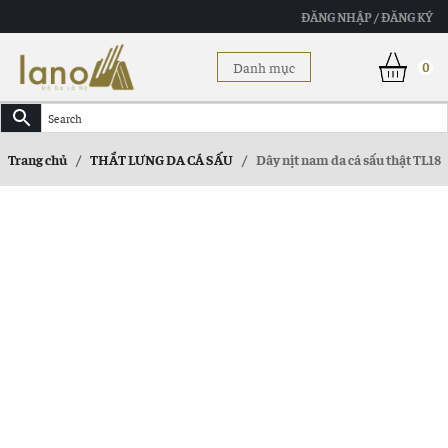
ĐĂNG NHẬP / ĐĂNG KÝ
Danh mục
0
Trang chủ
/
THẮT LƯNG DA CÁ SẤU
/
Dây nịt nam da cá sấu thật TL18