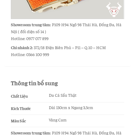
Showroom trung tâm:
P109 H94 Ngõ 98 Thái Hà, Đống Đa, Hà
Nội ( đối diện số 14 )
Hotline: 0977 077 899
Chi nhánh 2:
372/18 Điện Biên Phủ – P11 – Q.10 – HCM
Hotline: 0366 100 999
Thông tin bổ sung
Da Cá Sấu Thật
Chất Liệu
Dài 130cm x Ngang 3,5cm
Kích Thước
Vàng Cam
Màu Sắc
Showroom trung tâm:
P109 H94 Ngõ 98 Thái Hà, Đống Đa, Hà