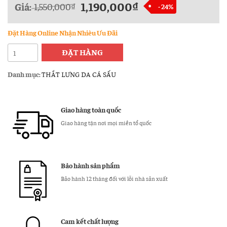
1,190,000
₫
Giá:
1,550,000
₫
- 24%
Đặt Hàng Online Nhận Nhièu Ưu Đãi
Dây
ĐẶT HÀNG
nịt
nam
Danh mục:
THẮT LƯNG DA CÁ SẤU
da
cá
sấu
Giao hàng toàn quốc
thật
Giao hàng tận nơi mọi miền tổ quốc
TL18
số
lượng
Bảo hành sản phẩm
Bảo hành 12 tháng đối với lỗi nhà sản xuất
Cam kết chất lượng