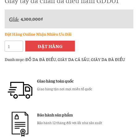
Giày tây da chân đà điểu nam GDD01
Giá:
4,300,000
₫
Đặt Hàng Online Nhận Nhièu Ưu Đãi
Giày
ĐẶT HÀNG
tây
da
Danh mục:
ĐỒ DA ĐÀ ĐIỂU
,
GIÀY DA CÁ SẤU
,
GIÀY DA ĐÀ ĐIỂU
chân
đà
điểu
Giao hàng toàn quốc
nam
Giao hàng tận nơi mọi miền tổ quốc
GDD01
số
lượng
Bảo hành sản phẩm
Bảo hành 12 tháng đối với lỗi nhà sản xuất