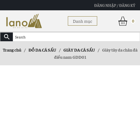
ĐĂNG NHẬP / ĐĂNG KÝ
Danh mục
0
Trang chủ
/
ĐỒ DA CÁ SẤU
/
GIÀY DA CÁ SẤU
/
Giày tây da chân đà
điểu nam GDD01