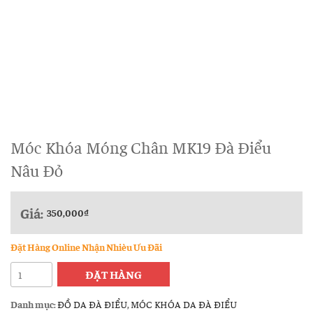
Móc Khóa Móng Chân MK19 Đà Điểu
Nâu Đỏ
Giá:
350,000
₫
Đặt Hàng Online Nhận Nhièu Ưu Đãi
Móc
ĐẶT HÀNG
Khóa
Móng
Danh mục:
ĐỒ DA ĐÀ ĐIỂU
,
MÓC KHÓA DA ĐÀ ĐIỂU