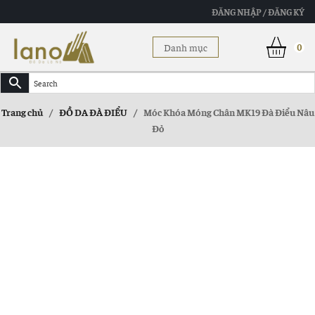
ĐĂNG NHẬP / ĐĂNG KÝ
Danh mục
0
Trang chủ
/
ĐỒ DA ĐÀ ĐIỂU
/
Móc Khóa Móng Chân MK19 Đà Điểu Nâu
Đỏ