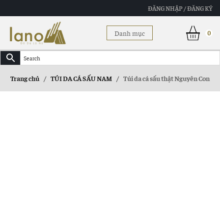
ĐĂNG NHẬP / ĐĂNG KÝ
Danh mục
0
Trang chủ
/
TÚI DA CÁ SẤU NAM
/
Túi da cá sấu thật Nguyên Con