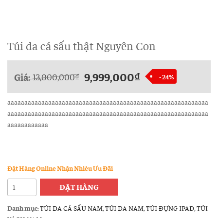
Túi da cá sấu thật Nguyên Con
9,999,000
₫
Giá:
13,000,000
₫
- 24%
aaaaaaaaaaaaaaaaaaaaaaaaaaaaaaaaaaaaaaaaaaaaaaaaaaaaaaaaaaa
aaaaaaaaaaaaaaaaaaaaaaaaaaaaaaaaaaaaaaaaaaaaaaaaaaaaaaaaaaa
aaaaaaaaaaaa
Đặt Hàng Online Nhận Nhièu Ưu Đãi
Túi
ĐẶT HÀNG
da
cá
Danh mục:
TÚI DA CÁ SẤU NAM
,
TÚI DA NAM
,
TÚI ĐỰNG IPAD
,
TÚI
sấu