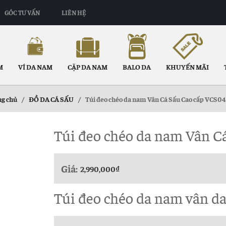
GÓC TƯ VẤN
LIÊN HỆ
M
VÍ DA NAM
CẶP DA NAM
BALO DA
KHUYẾN MÃI
ng chủ
/
ĐỒ DA CÁ SẤU
/
Túi đeo chéo da nam Vân Cá Sấu Cao cấp VCS0
Túi đeo chéo da nam Vân C
Giá:
2,990,000
₫
Túi đeo chéo da nam vân da