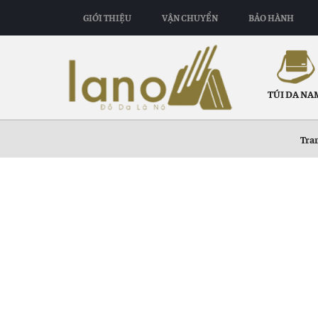
GIỚI THIỆU
VẬN CHUYỂN
BẢO HÀNH
TÚI DA NA
Tra