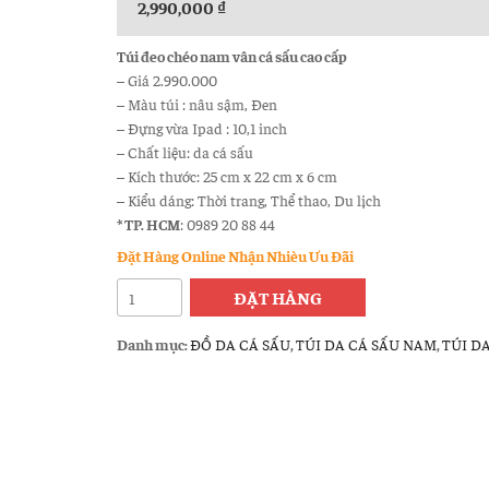
2,990,000
₫
Túi đeo chéo nam vân cá sấu cao cấp
– Giá 2.990.000
– Màu túi : nâu sậm, Đen
– Đựng vừa Ipad : 10,1 inch
– Chất liệu: da cá sấu
– Kích thước: 25 cm x 22 cm x 6 cm
– Kiểu dáng: Thời trang, Thể thao, Du lịch
* TP. HCM
: 0989 20 88 44
Đặt Hàng Online Nhận Nhièu Ưu Đãi
Túi
ĐẶT HÀNG
đeo
chéo
Danh mục:
ĐỒ DA CÁ SẤU
,
TÚI DA CÁ SẤU NAM
,
TÚI D
da
nam
Vân
Cá
Sấu
Cao