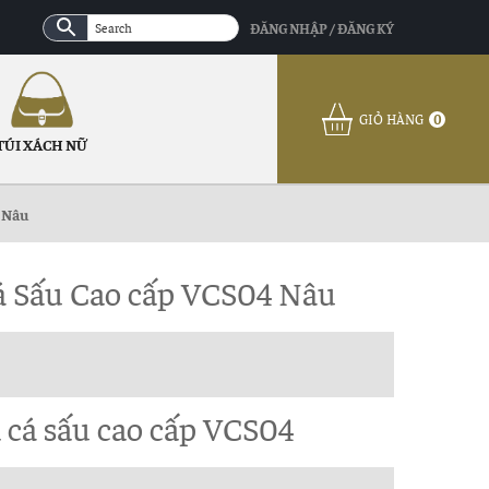
ĐĂNG NHẬP / ĐĂNG KÝ
GIỎ HÀNG
0
TÚI XÁCH NỮ
4 Nâu
á Sấu Cao cấp VCS04 Nâu
 cá sấu cao cấp VCS04