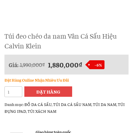
Túi đeo chéo da nam Vân Cá Sấu Hiệu
Calvin Klein
1,880,000
₫
Giá:
1,990,000
₫
- 6%
Đặt Hàng Online Nhận Nhièu Ưu Đãi
Túi
ĐẶT HÀNG
đeo
chéo
Danh mục:
ĐỒ DA CÁ SẤU
,
TÚI DA CÁ SẤU NAM
,
TÚI DA NAM
,
TÚI
da
ĐỰNG IPAD
,
TÚI XÁCH NAM
nam
Vân
Cá
Giao hàng toàn quốc