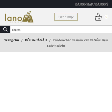
ĐĂNG NHẬP / ĐĂNG KÝ
Danh mục
0
Trang chủ
/
ĐỒ DA CÁ SẤU
/
Túi đeo chéo da nam Vân Cá Sấu Hiệu
Calvin Klein