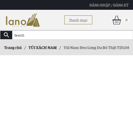
ĐĂNG NHẬP / ĐĂNG KÝ
Danh mục
0
Trang chủ
/
TÚI XÁCH NAM
/
Túi Nam Đeo Lưng Da Bò Thật TDL08