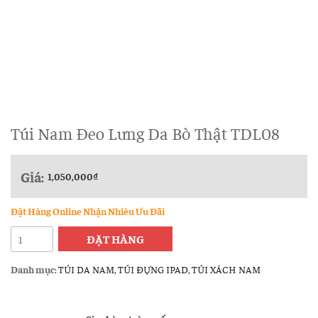
Túi Nam Đeo Lưng Da Bò Thật TDL08
Giá:
1,050,000
₫
Đặt Hàng Online Nhận Nhièu Ưu Đãi
Túi
ĐẶT HÀNG
Nam
Đeo
Danh mục:
TÚI DA NAM
,
TÚI ĐỰNG IPAD
,
TÚI XÁCH NAM
Lưng
Da
Bò