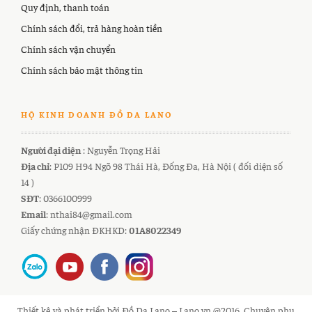
Quy định, thanh toán
Chính sách đổi, trả hàng hoàn tiền
Chính sách vận chuyển
Chính sách bảo mật thông tin
HỘ KINH DOANH ĐỒ DA LANO
Người đại diện
: Nguyễn Trọng Hải
Địa chỉ
: P109 H94 Ngõ 98 Thái Hà, Đống Đa, Hà Nội ( đối diện số
14 )
SĐT
: 0366100999
Email
: nthai84@gmail.com
Giấy chứng nhận ĐKHKD:
01A8022349
Thiết kê và phát triển bởi Đồ Da Lano – Lano.vn @2016. Chuyên phụ