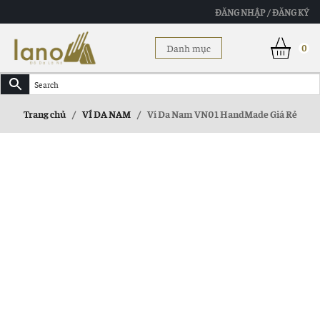
ĐĂNG NHẬP / ĐĂNG KÝ
Danh mục
0
Trang chủ
/
VÍ DA NAM
/
Ví Da Nam VN01 HandMade Giá Rẻ