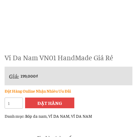
Ví Da Nam VN01 HandMade Giá Rẻ
Giá:
199,000
₫
Đặt Hàng Online Nhận Nhièu Ưu Đãi
Ví
ĐẶT HÀNG
Da
Nam
Danh mục:
Bóp da nam
,
VÍ DA NAM
,
VÍ DA NAM
VN01
HandMade
Giá