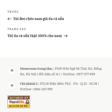
Điều
Bài
TRƯỚC
hướng
cũ
Túi đeo chéo nam giả da cá sấu
bài
hơn
Bài
TRANG SAU
viết
tiếp
Túi da cá sấu thật 100% cho nam
theo
Showroom trung tâm
: P109 H94 Ngõ 98 Thái Hà, Đống
Đa, Hà Nội ( đối diện số 14 ) | Hotline : 0977 077 899
Chi nhánh 2
: 372/18 Điện Biên Phủ - P11 - Q.10 - HCM |
Hotline : 0366 100 999