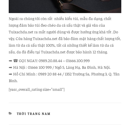
Ngoài ra chúng tôi còn rất nhiều kiểu túi, mẫu đa dạng, chất
lượng đảm bảo túi đeo chéo da cá sấu thật và giả vân của
Tuixachda.net ra mắt người dùng và được hưởng ứng khá tốt .Do
vậy, Cửa hàng Tuixachda.net đã bảo đảm mặt hàng chất lượng tốt,
làm từ da cá sấu thật 100%, tất cả những thiết kế làm từ da cá
sấu, da đà điểu tại Tuixachda.net được bảo hành 12 tháng.
➡ ☎ GỌI NGAY: 0989.20.88.44 – 01666.100.999
➡ Hà Nội : 01666 100 999 / Ngõ 5, Láng Hạ, Ba Đình, Hà Nội.
➡ Hồ Chí Minh : 0989 20 88 44 / 1352 Trường Sa, Phường 3, Q. Tân
Bình.
[yasr_overall_rating size=”small”]
DANH
THỜI TRANG NAM
MỤC