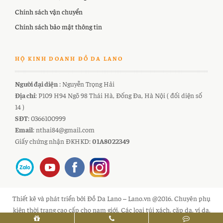
Chính sách vận chuyển
Chính sách bảo mật thông tin
HỘ KINH DOANH ĐỒ DA LANO
Người đại diện
: Nguyễn Trọng Hải
Địa chỉ
: P109 H94 Ngõ 98 Thái Hà, Đống Đa, Hà Nội ( đối diện số
14 )
SĐT
: 0366100999
Email
: nthai84@gmail.com
Giấy chứng nhận ĐKHKD:
01A8022349
Thiết kê và phát triển bởi Đồ Da Lano – Lano.vn @2016. Chuyên phụ
kiện thời trang cao cấp cho nam giới. Các loại túi xách, cặp da, ví da,
thắt lưng hàng hiệu cho nam