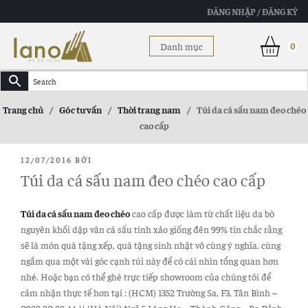
ĐĂNG NHẬP / ĐĂNG KÝ
Danh mục
0
Trang chủ
/
Góc tư vấn
/
Thời trang nam
/
Túi da cá sấu nam đeo chéo
cao cấp
ĐĂNG
12/07/2016
BỞI
TRONG
Túi da cá sấu nam đeo chéo cao cấp
Túi da cá sấu nam đeo chéo
cao cấp được làm từ chất liệu da bò
nguyên khối dập vân cá sấu tinh xảo giống đên 99% tin chắc rằng
sẽ là món quà tặng xếp, quà tặng sinh nhật vô cùng ý nghĩa. cùng
ngắm qua một vài góc cạnh túi này để có cái nhìn tổng quan hơn
nhé. Hoặc bạn có thể ghé trực tiếp showroom của chúng tôi để
cảm nhận thực tế hơn tại : (HCM) 1352 Trường Sa, F3, Tân Bình –
0989 20 88 44 || (Hà Nội) Ngõ 5 Láng Hạ – Thành Công – Ba ĐÌnh