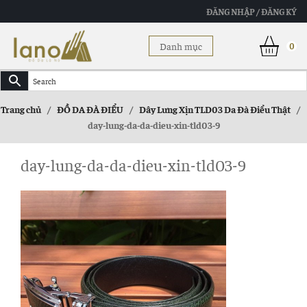
ĐĂNG NHẬP / ĐĂNG KÝ
Danh mục
0
Trang chủ
/
ĐỒ DA ĐÀ ĐIỂU
/
Dây Lưng Xịn TLD03 Da Đà Điểu Thật
/
day-lung-da-da-dieu-xin-tld03-9
day-lung-da-da-dieu-xin-tld03-9