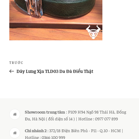
Điều
Bài
TRƯỚC
hướng
cũ
Dây Lưng Xịn TLD03 Da Đà Điểu Thật
bài
hơn
viết
Showroom trung tâm
: P109 H94 Ngõ 98 Thái Hà, Đống
Đa, Hà Nội ( đối diện số 14 ) | Hotline : 0977 077 899
Chi nhánh 2
: 372/18 Điện Biên Phủ - P11 - Q.10 - HCM |
Hotline : 0366 100 999