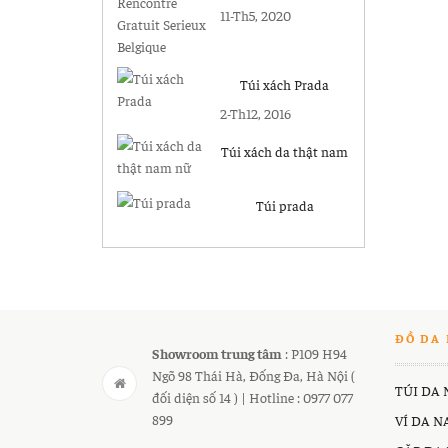
Gratuit Serieux
11-Th5, 2020
Belgique
Túi xách Prada
2-Th12, 2016
Túi xách da thật nam
nữ
Túi prada
ĐỒ DA 
Showroom trung tâm
: P109 H94
Ngõ 98 Thái Hà, Đống Đa, Hà Nội (
TÚI DA
đối diện số 14 ) | Hotline : 0977 077
899
VÍ DA 