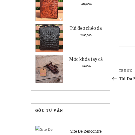
cà giá rẻ BCS05
690,000
₫
kiểu đứng
Túi đeo chéo da
nam Vân Cá Sấu
2,990,000
₫
Cao cấp VCS04
Đen
Móc khóa tay cá
sấu Hà Nội giá rẻ
Điề
99,000
₫
Bài
TRƯỚC
MK04
hướ
cũ
Túi Da 
hơn
bài
viết
GÓC TƯ VẤN
Site De Rencontre