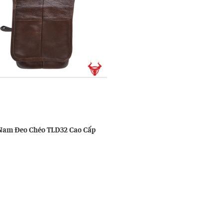
u
ng
Nam Đeo Chéo TLD32 Cao Cấp