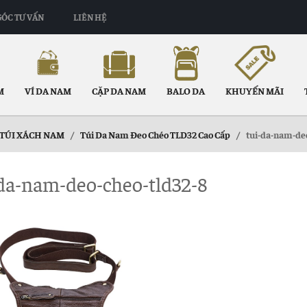
GÓC TƯ VẤN
LIÊN HỆ
M
VÍ DA NAM
CẶP DA NAM
BALO DA
KHUYẾN MÃI
TÚI XÁCH NAM
/
Túi Da Nam Đeo Chéo TLD32 Cao Cấp
/
tui-da-nam-de
da-nam-deo-cheo-tld32-8