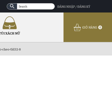
ĐĂNG NHẬP / ĐĂNG KÝ
GIỎ HÀNG
0
TÚI XÁCH NỮ
o-cheo-tld32-8