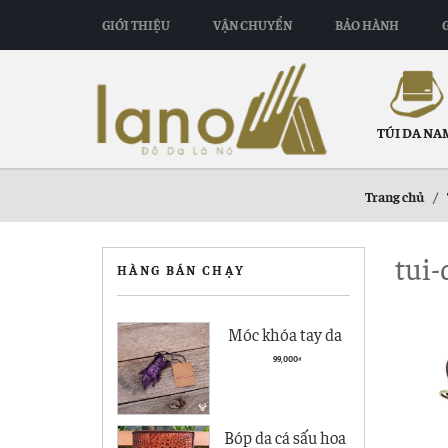
GIỚI THIỆU
VẬN CHUYỂN
BẢO HÀNH
TÚI DA NA
Trang chủ
/
tui-
HÀNG BÁN CHẠY
Móc khóa tay da
cá sấu giá rẻ MK01
99,000
₫
Bóp da cá sấu hoa