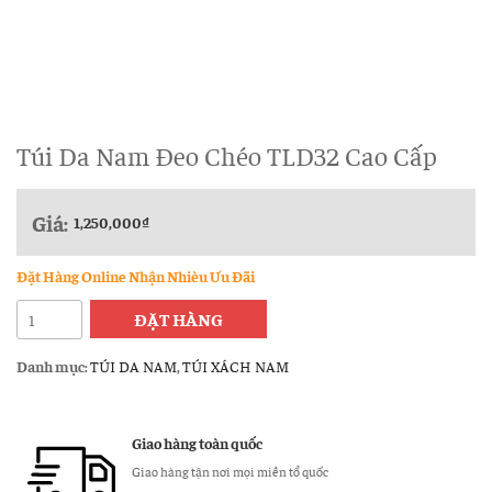
Túi Da Nam Đeo Chéo TLD32 Cao Cấp
Giá:
1,250,000
₫
Đặt Hàng Online Nhận Nhièu Ưu Đãi
Túi
ĐẶT HÀNG
Da
Nam
Danh mục:
TÚI DA NAM
,
TÚI XÁCH NAM
Đeo
Chéo
TLD32
Giao hàng toàn quốc
Cao
Giao hàng tận nơi mọi miền tổ quốc
Cấp