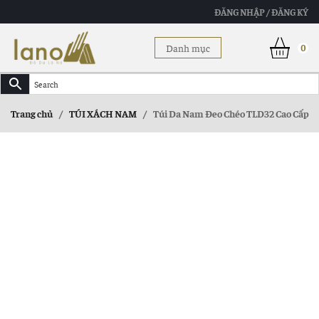
ĐĂNG NHẬP / ĐĂNG KÝ
Danh mục
0
Trang chủ
/
TÚI XÁCH NAM
/
Túi Da Nam Đeo Chéo TLD32 Cao Cấp