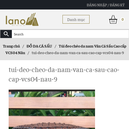
ĐĂNG NHẬP / ĐĂNG KÝ
Danh mục
0
Trang chủ
/
ĐỒ DA CÁ SẤU
/
Túi đeo chéo da nam Vân Cá Sấu Cao cấp
VCS04 Nâu
/
tui-deo-cheo-da-nam-van-ca-sau-cao-cap-vcs04-nau-9
tui-deo-cheo-da-nam-van-ca-sau-cao-
cap-vcs04-nau-9