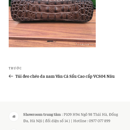
Điều
Bài
TRƯỚC
hướng
cũ
Túi đeo chéo da nam Vân Cá Sấu Cao cấp VCS04 Nâu
bài
hơn
viết
Showroom trung tâm
: P109 H94 Ngõ 98 Thái Hà, Đống
Đa, Hà Nội ( đối diện số 14 ) | Hotline : 0977 077 899