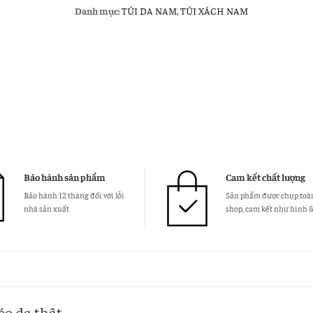
nam
Danh mục:
TÚI DA NAM
,
TÚI XÁCH NAM
handmade
KT12
đeo
chéo
da
thật
số
lượng
Bảo hành sản phẩm
Cam kết chất lượng
Bảo hành 12 tháng đối với lỗi
Sản phẩm được chụp toàn
nhà sản xuất
shop, cam kết như hình 
o da thật