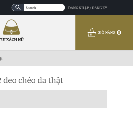
ĐĂNG NHẬP / ĐĂNG KÝ
GIỎ HÀNG
0
TÚI XÁCH NỮ
ật
đeo chéo da thật