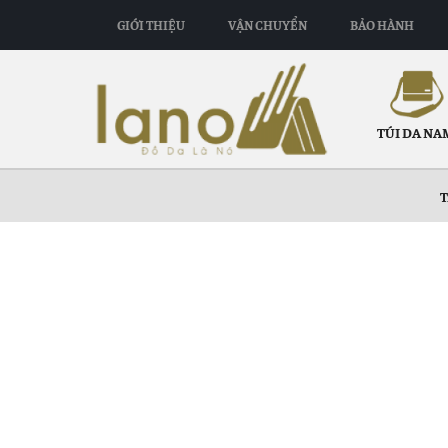
GIỚI THIỆU
VẬN CHUYỂN
BẢO HÀNH
TÚI DA NA
T