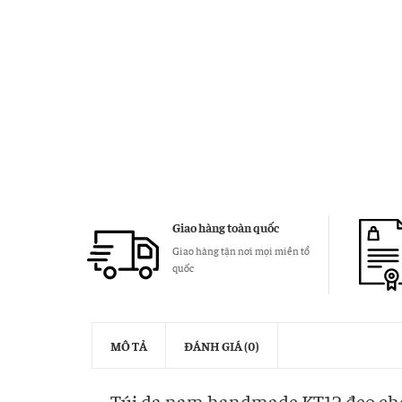
Giao hàng toàn quốc
Giao hàng tận nơi mọi miền tổ
quốc
MÔ TẢ
ĐÁNH GIÁ (0)
Túi da nam handmade KT12 đeo ché