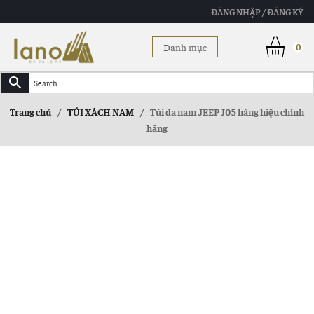
ĐĂNG NHẬP / ĐĂNG KÝ
Danh mục
0
Trang chủ
/
TÚI XÁCH NAM
/
Túi da nam JEEP J05 hàng hiệu chính
hãng