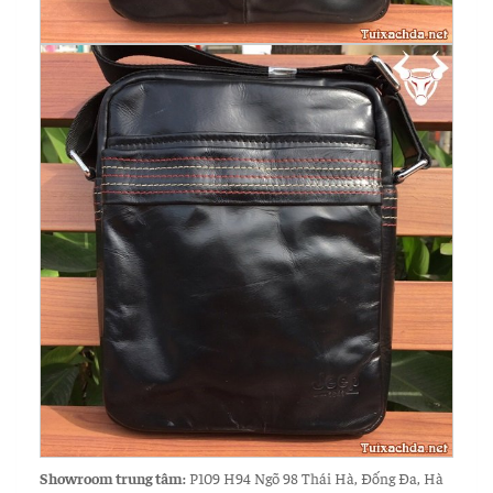
Showroom trung tâm:
P109 H94 Ngõ 98 Thái Hà, Đống Đa, Hà