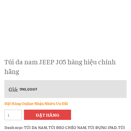
Túi da nam JEEP J05 hàng hiệu chính
hãng
Giá:
990,000
₫
Đặt Hàng Online Nhận Nhièu Ưu Đãi
Túi
ĐẶT HÀNG
da
nam
Danh mục:
TÚI DA NAM
,
TÚI ĐEO CHÉO NAM
,
TÚI ĐỰNG IPAD
,
TÚI