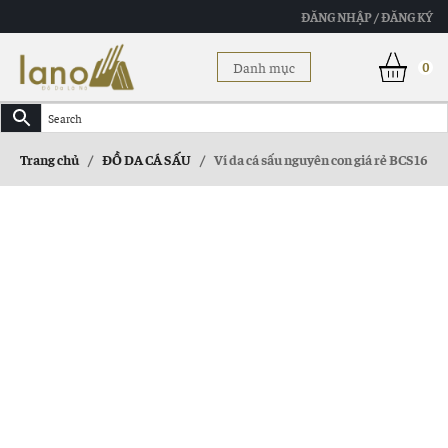
ĐĂNG NHẬP / ĐĂNG KÝ
Danh mục
0
Trang chủ
/
ĐỒ DA CÁ SẤU
/
Ví da cá sấu nguyên con giá rẻ BCS16