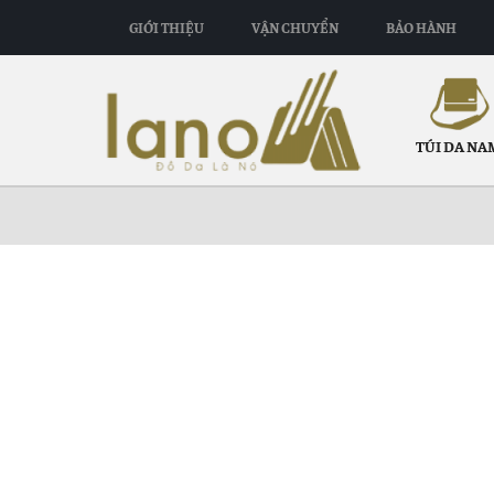
GIỚI THIỆU
VẬN CHUYỂN
BẢO HÀNH
TÚI DA NA