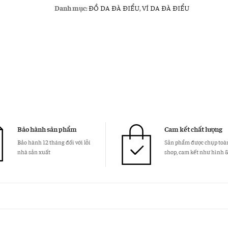
Da
Danh mục:
ĐỒ DA ĐÀ ĐIỂU
,
VÍ DA ĐÀ ĐIỂU
Đà
Điểu
VDD11
số
lượng
Bảo hành sản phẩm
Cam kết chất lượng
Bảo hành 12 tháng đối với lỗi
Sản phẩm được chụp toàn
nhà sản xuất
shop, cam kết như hình 