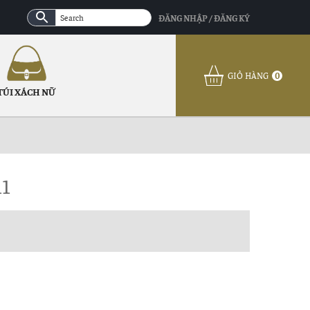
ĐĂNG NHẬP / ĐĂNG KÝ
GIỎ HÀNG
0
TÚI XÁCH NỮ
11