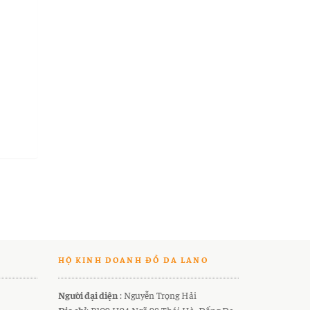
HỘ KINH DOANH ĐỒ DA LANO
Người đại diện
: Nguyễn Trọng Hải
Địa chỉ
: P109 H94 Ngõ 98 Thái Hà, Đống Đa,