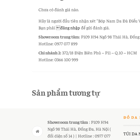
Chưa có đánh giá nào.
Hãy là người đầu tiên nhận xét “Bóp Nam Da Đà Điểu 
Bạn phải
đăng nhập
để gửi đánh giá.
Showroom trung tâm:
P109 H94 Ngõ 98 Thái Hà, Đống Đa
Hotline: 0977 077 899
Chi nhánh 2:
372/18 Điện Biên Phủ – P11 – Q.10 – HCM
Hotline: 0366 100 999
Sản phẩm tương tự
ĐỒ DA 
Showroom trung tâm
: P109 H94
Ngõ 98 Thái Hà, Đống Đa, Hà Nội (
TÚI DA
đối diện số 14 ) | Hotline : 0977 077