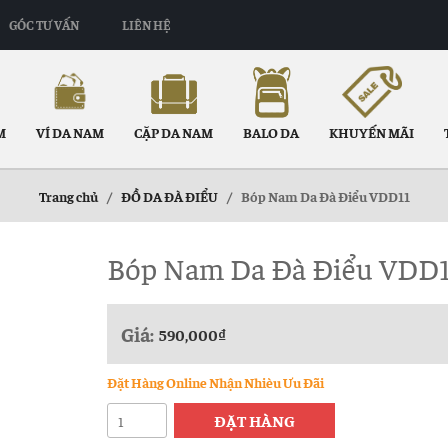
GÓC TƯ VẤN
LIÊN HỆ
M
VÍ DA NAM
CẶP DA NAM
BALO DA
KHUYẾN MÃI
Trang chủ
/
ĐỒ DA ĐÀ ĐIỂU
/
Bóp Nam Da Đà Điểu VDD11
Bóp Nam Da Đà Điểu VDD
Giá:
590,000
₫
Đặt Hàng Online Nhận Nhièu Ưu Đãi
Bóp
ĐẶT HÀNG
Nam