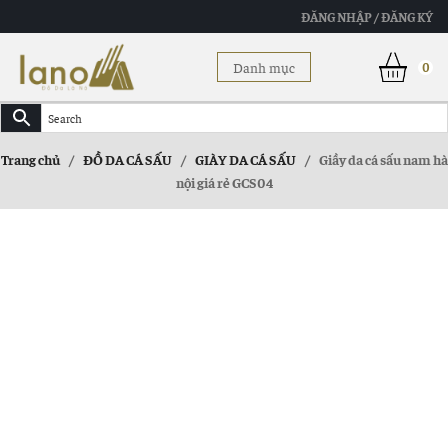
ĐĂNG NHẬP / ĐĂNG KÝ
Danh mục
0
Trang chủ
/
ĐỒ DA CÁ SẤU
/
GIÀY DA CÁ SẤU
/
Giầy da cá sấu nam hà
nội giá rẻ GCS04