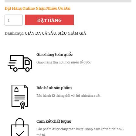
Đặt Hàng Online Nhận Nhièu Ưu Đãi
Giầy
ĐẶT HÀNG
da
cá
Danh mục:
GIÀY DA CÁ SẤU
,
SIÊU GIẢM GIÁ
sấu
nam
hà
Giao hàng toàn quốc
nội
Giao hàng tận nơi mọi miền tổ quốc
giá
rẻ
GCS04
Bảo hành sản phẩm
số
lượng
Bảo hành 12 tháng đối với lỗi nhà sản xuất
Cam kết chất lượng
Sản phẩm được chụp toàn bộ tại shop, cam kết như hình &
mô tả