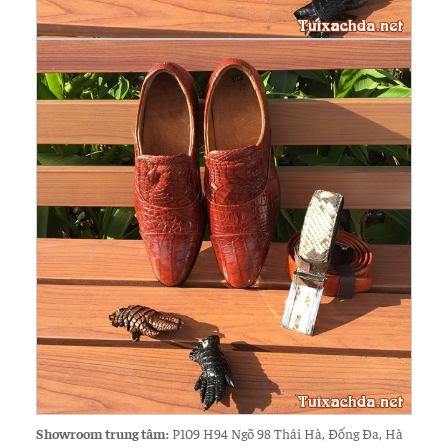
Showroom trung tâm:
P109 H94 Ngõ 98 Thái Hà, Đống Đa, Hà