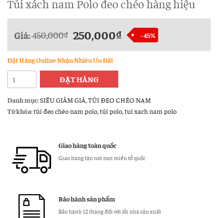
Túi xách nam Polo đeo chéo hàng hiệu
250,000
₫
Giá:
450,000
₫
- 45%
Đặt Hàng Online Nhận Nhièu Ưu Đãi
Túi
ĐẶT HÀNG
xách
nam
Danh mục:
SIÊU GIẢM GIÁ
,
TÚI ĐEO CHÉO NAM
Polo
Từ khóa:
túi đeo chéo nam polo
,
túi polo
,
tui xach nam polo
đeo
chéo
hàng
Giao hàng toàn quốc
hiệu
Giao hàng tận nơi mọi miền tổ quốc
số
lượng
Bảo hành sản phẩm
Bảo hành 12 tháng đối với lỗi nhà sản xuất