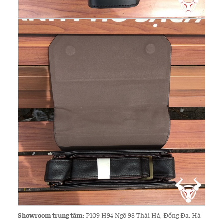
Showroom trung tâm:
P109 H94 Ngõ 98 Thái Hà, Đống Đa, Hà