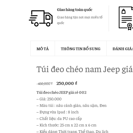
Giao hàng toàn quốc
Giao hàng tận nơi mọi miền tổ
quốc
MÔ TẢ
THÔNG TIN BỔ SUNG
ĐÁNH GIÁ 
Túi đeo chéo nam Jeep giá
250,000
₫
450,000
₫
Túi đeo chéo JEEP giá rẻ 002
– Giá: 250.000
– Màu túi : nâu cánh gián, nâu sậm, Đen
– Đựng vừa Ipad : 8 inch
– Chất liệu: da PU cao cấp
– Kích thước: 25 cm x 22 cm x 6 cm
– Kiểu dáng: Thời trang, Thể thao, Du lịch