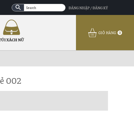
ĐĂNG NHẬP / ĐĂNG KÝ
GIỎ HÀNG
0
TÚI XÁCH NỮ
rẻ 002