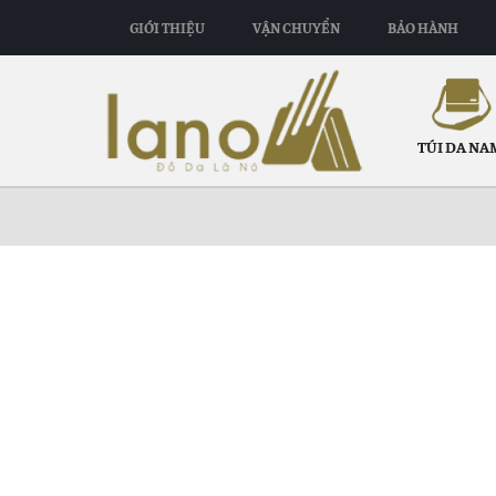
GIỚI THIỆU
VẬN CHUYỂN
BẢO HÀNH
TÚI DA NA