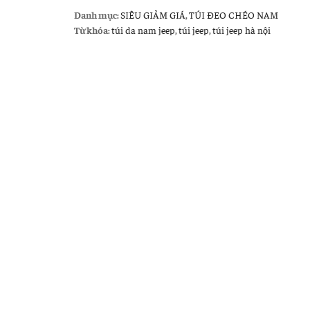
chéo
Danh mục:
SIÊU GIẢM GIÁ
,
TÚI ĐEO CHÉO NAM
nam
Từ khóa:
túi da nam jeep
,
túi jeep
,
túi jeep hà nội
Jeep
giá
rẻ
002
số
lượng