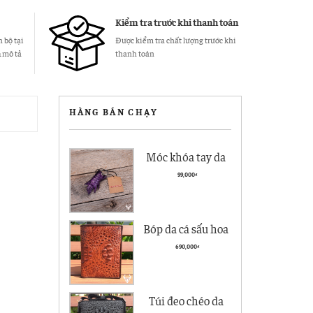
Kiểm tra trước khi thanh toán
 bộ tại
Được kiểm tra chất lượng trước khi
& mô tả
thanh toán
HÀNG BÁN CHẠY
Móc khóa tay da
cá sấu giá rẻ MK01
99,000
₫
Bóp da cá sấu hoa
cà giá rẻ BCS05
690,000
₫
kiểu đứng
Túi đeo chéo da