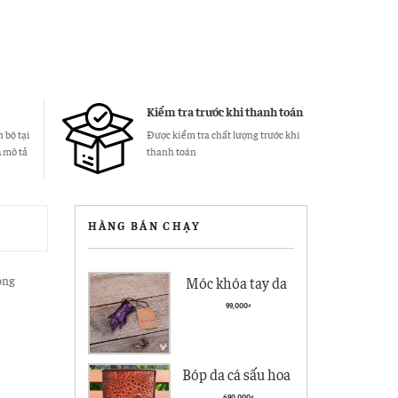
Kiểm tra trước khi thanh toán
 bộ tại
Được kiểm tra chất lượng trước khi
& mô tả
thanh toán
HÀNG BÁN CHẠY
ong
Móc khóa tay da
cá sấu giá rẻ MK01
99,000
₫
Bóp da cá sấu hoa
cà giá rẻ BCS05
690,000
₫