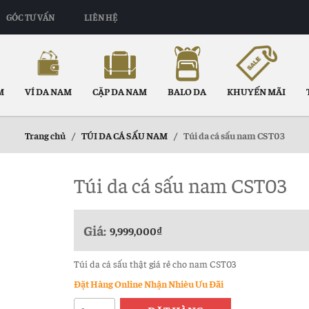
GÓC TƯ VẤN
LIÊN HỆ
M
VÍ DA NAM
CẶP DA NAM
BALO DA
KHUYẾN MÃI
Trang chủ
/
TÚI DA CÁ SẤU NAM
/
Túi da cá sấu nam CST03
Túi da cá sấu nam CST03
Giá:
9,999,000
₫
Túi da cá sấu thật giá rẻ cho nam CST03
Đặt Hàng Online Nhận Nhièu Ưu Đãi
Túi