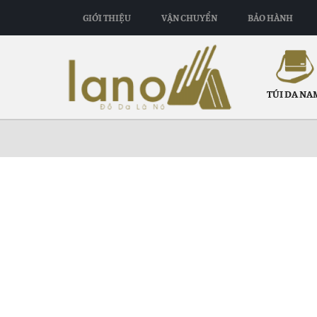
GIỚI THIỆU
VẬN CHUYỂN
BẢO HÀNH
TÚI DA NA