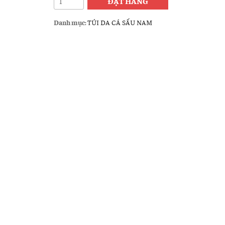
ĐẶT HÀNG
da
cá
Danh mục:
TÚI DA CÁ SẤU NAM
sấu
nam
CST03
số
lượng