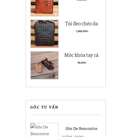
kiểu đứng
Túi đeo chéo da
nam Vân Cá Sấu
2,990,000
₫
Cao cấp VCS04
Đen
Móc khóa tay cá
sấu Hà Nội giá rẻ
99,000
₫
MK04
GÓC TƯ VẤN
Site De Rencontre
Gratuit Serieux
11-Th5, 2020