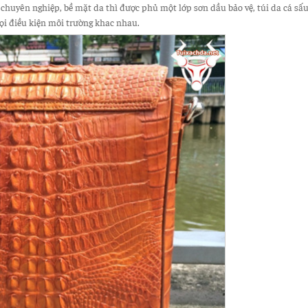
 chuyên nghiệp, bề mặt da thì được phủ một lớp sơn dầu bảo vệ, túi da cá s
ọi điều kiện môi trường khac nhau.