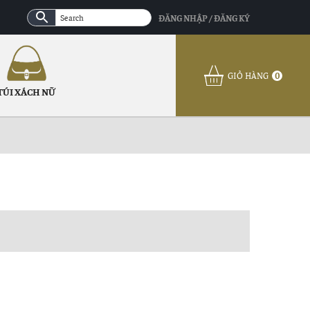
ĐĂNG NHẬP / ĐĂNG KÝ
GIỎ HÀNG
0
TÚI XÁCH NỮ