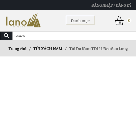
ĐĂNG NHẬP / ĐĂNG KÝ
Danh mục
0
Trang chủ
/
TÚI XÁCH NAM
/
Túi Da Nam TDL11 Đeo Sau Lưng