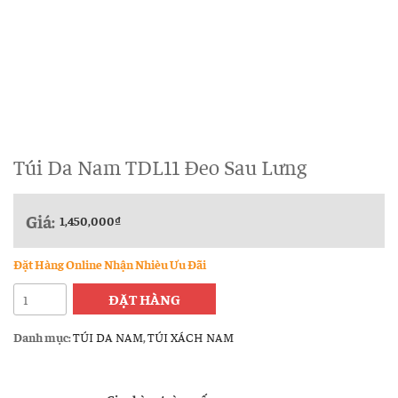
Túi Da Nam TDL11 Đeo Sau Lưng
Giá:
1,450,000
₫
Đặt Hàng Online Nhận Nhièu Ưu Đãi
Túi
ĐẶT HÀNG
Da
Nam
Danh mục:
TÚI DA NAM
,
TÚI XÁCH NAM
TDL11
Đeo
Sau